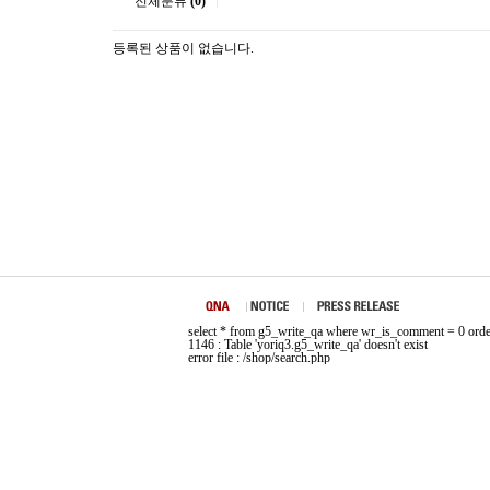
전체분류
(0)
등록된 상품이 없습니다.
select * from g5_write_qa where wr_is_comment = 0 orde
1146 : Table 'yoriq3.g5_write_qa' doesn't exist
error file : /shop/search.php