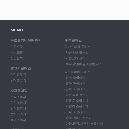
MENU
푸드코디네이터과정
맞춤클래스
모집요강
일반스페셜 클래스
커리큘럼
-약선요리 클래스
상담문의
-사찰요리 클래스
-외식창업(메뉴개발)클래스
홈쿠킹클래스
식소믈리에 클래스
한식홈쿠킹
-한식 소믈리에
양식홈쿠킹
-한과 마이스터
-김치 소믈리에
자격증과정
-발효음식 전문가
한식조리사
-전통주 소믈리에
양식조리사
-막걸리 소믈리에
일식조리사
-커피 소믈리에
중식조리사
-출장요리사 전문가
복어조리사
-간장,된장,고추장 소믈리에