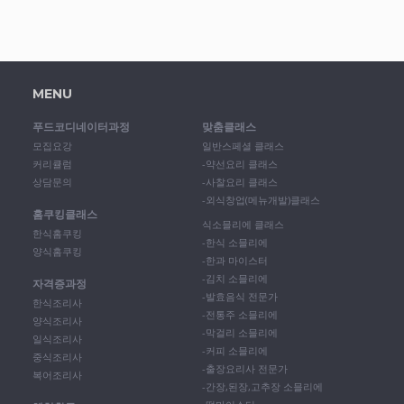
MENU
푸드코디네이터과정
맞춤클래스
모집요강
일반스페셜 클래스
커리큘럼
-약선요리 클래스
상담문의
-사찰요리 클래스
-외식창업(메뉴개발)클래스
홈쿠킹클래스
식소믈리에 클래스
한식홈쿠킹
-한식 소믈리에
양식홈쿠킹
-한과 마이스터
-김치 소믈리에
자격증과정
-발효음식 전문가
한식조리사
-전통주 소믈리에
양식조리사
-막걸리 소믈리에
일식조리사
-커피 소믈리에
중식조리사
-출장요리사 전문가
복어조리사
-간장,된장,고추장 소믈리에