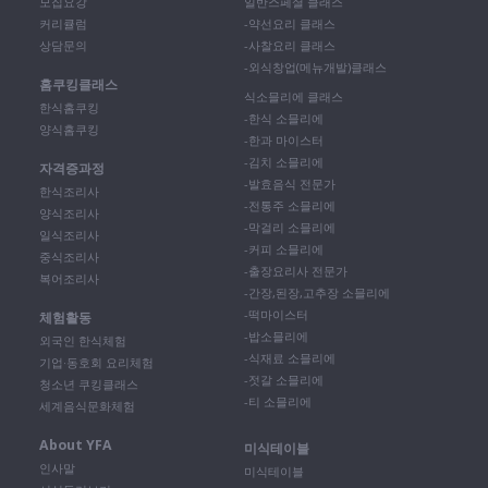
모집요강
일반스페셜 클래스
커리큘럼
-약선요리 클래스
상담문의
-사찰요리 클래스
-외식창업(메뉴개발)클래스
홈쿠킹클래스
식소믈리에 클래스
한식홈쿠킹
-한식 소믈리에
양식홈쿠킹
-한과 마이스터
-김치 소믈리에
자격증과정
-발효음식 전문가
한식조리사
-전통주 소믈리에
양식조리사
-막걸리 소믈리에
일식조리사
-커피 소믈리에
중식조리사
-출장요리사 전문가
복어조리사
-간장,된장,고추장 소믈리에
-떡마이스터
체험활동
-밥소믈리에
외국인 한식체험
-식재료 소믈리에
기업·동호회 요리체험
-젓갈 소믈리에
청소년 쿠킹클래스
-티 소믈리에
세계음식문화체험
About YFA
미식테이블
인사말
미식테이블